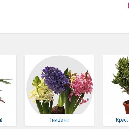
a)
Гиацинт
Красс