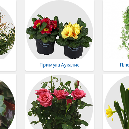
Примула Аукалис
Плю