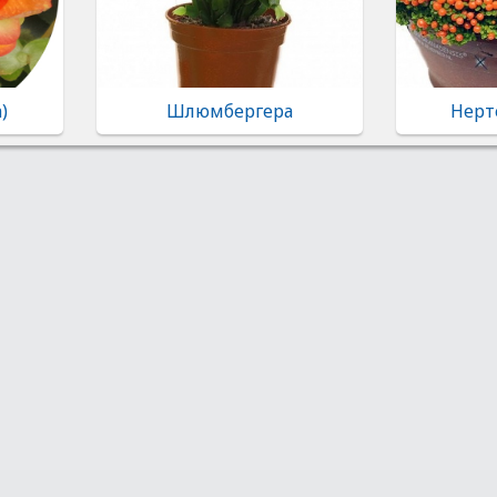
)
Шлюмбергера
Нерте