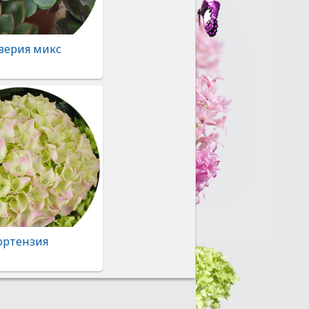
верия микс
ортензия