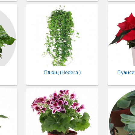
Плющ (Hedera )
Пуансет