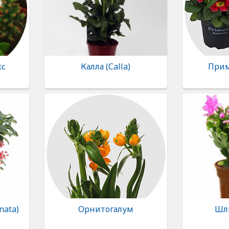
кс
Калла (Calla)
Прим
nata)
Орнитогалум
Шл