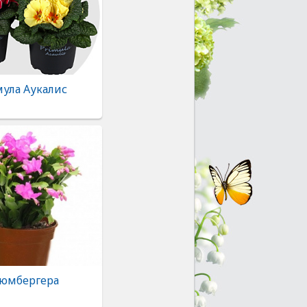
ула Аукалис
юмбергера