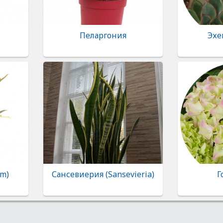
Пеларгония
Эхе
m)
Сансевиерия (Sansevieria)
Г