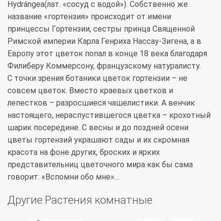
Hydrángea(лат. «сосуд с водой»). Собственно же
название «гортензия» происходит от имени
принцессы Гортензии, сестры принца Священной
Римской империи Карла Генриха Нассау-Зигена, а в
Европу этот цветок попал в конце 18 века благодаря
Филиберу Коммерсону, французскому натуралисту.
С точки зрения ботаники цветок гортензии – не
совсем цветок. Вместо краевых цветков и
лепестков – разросшиеся чашелистики. А венчик
настоящего, нераспустившегося цветка – крохотный
шарик посередине. С весны и до поздней осени
цветы гортензий украшают сады и их скромная
красота на фоне других, броских и ярких
представительниц цветочного мира как бы сама
говорит: «Вспомни обо мне»…
Другие Растения комнатные