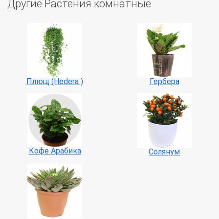
Другие Растения комнатные
Плющ (Hedera )
Гербера
Кофе Арабика
Солянум