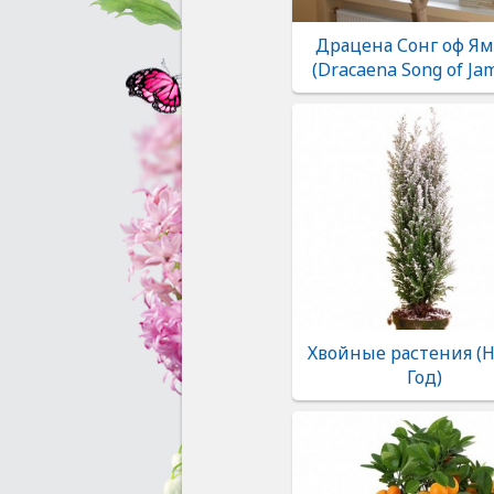
Драцена Сонг оф Ям
(Dracaena Song of Jam
Хвойные растения (
Год)