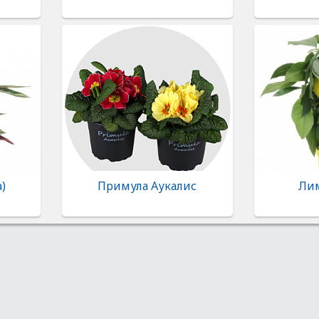
a)
Примула Аукалис
Лим