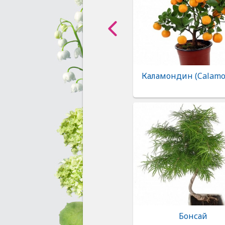
Каламондин (Calamo
Бонсай