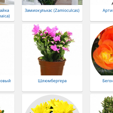
айка
Замиокулькас (Zamioculcas)
Арти
aica)
Новый
Шлюмбергера
Бегон