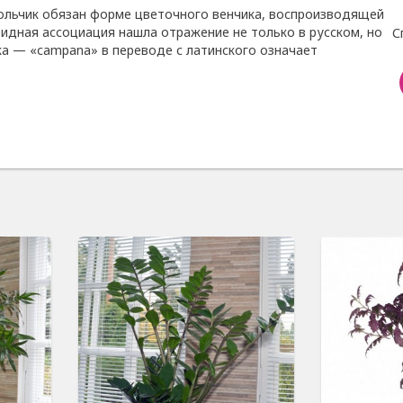
ольчик обязан форме цветочного венчика, воспроизводящей
видная ассоциация нашла отражение не только в русском, но
С
ка — «саmраnа» в переводе с латинского означает