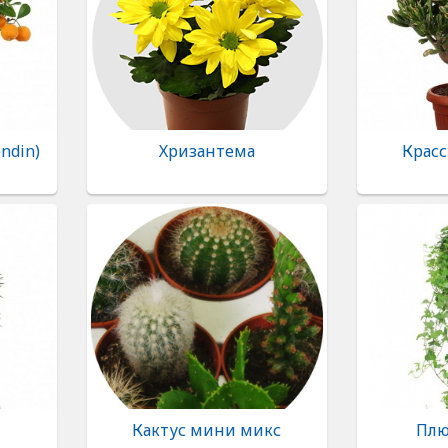
ndin)
Хризантема
Красс
Кактус мини микс
Плю