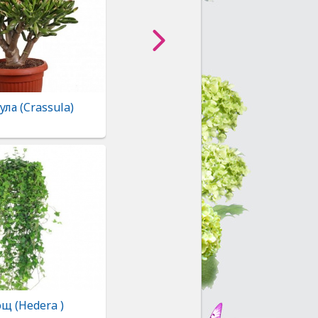
ула (Crassula)
щ (Hedera )