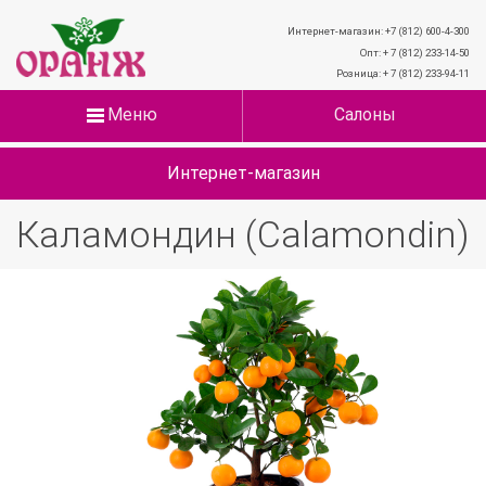
Интернет-магазин: +7 (812) 600-4-300
Опт: + 7 (812) 233-14-50
Розница: + 7 (812) 233-94-11
Меню
Салоны
Интернет-магазин
Каламондин (Calamondin)