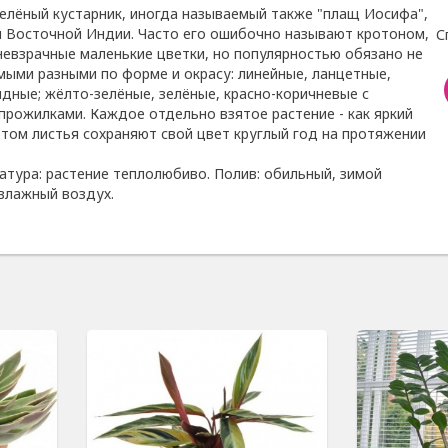
елёный кустарник, иногда называемый также "плащ Иосифа",
и Восточной Индии. Часто его ошибочно называют кротоном,
С
 невзрачные маленькие цветки, но популярностью обязано не
амыми разными по форме и окрасу: линейные, ланцетные,
идные; жёлто-зелёные, зелёные, красно-коричневые с
прожилками. Каждое отдельно взятое растение - как яркий
этом листья сохраняют свой цвет круглый год на протяжении
атура: растение теплолюбиво. Полив: обильный, зимой
влажный воздух.