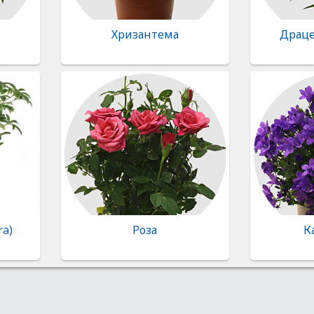
Хризантема
Драце
ra)
Роза
К