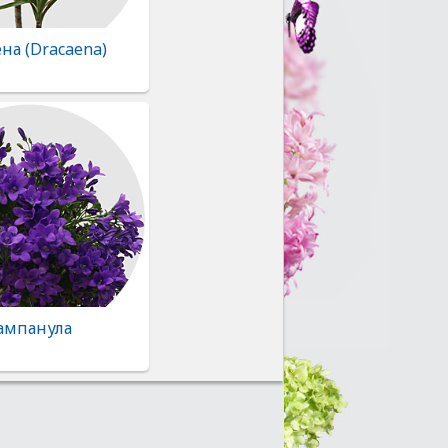
на (Dracaena)
ампанула