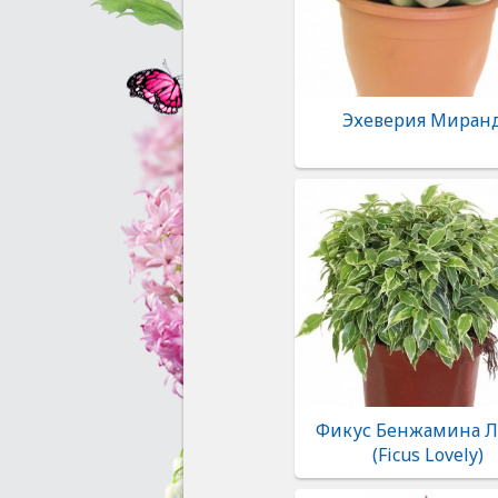
Эхеверия Миран
Фикус Бенжамина Л
(Ficus Lovely)