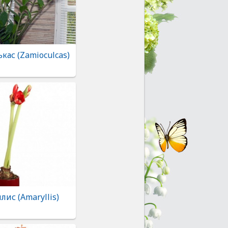
кас (Zamioculcas)
ис (Amaryllis)