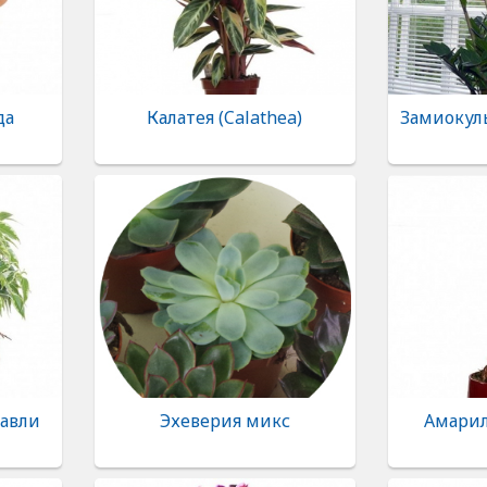
да
Калатея (Calathea)
Замиокуль
авли
Эхеверия микс
Амарилл