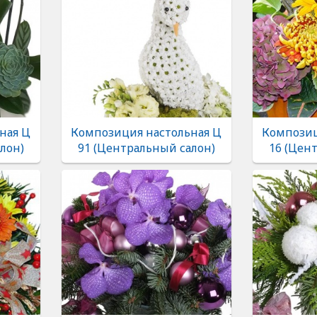
ная Ц
Композиция настольная Ц
Композиц
лон)
91 (Центральный салон)
16 (Цен