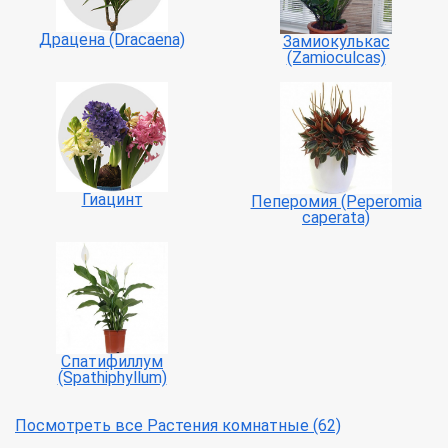
Драцена (Dracaena)
Замиокулькас
(Zamioculcas)
Гиацинт
Пеперомия (Peperomia
caperata)
Спатифиллум
(Spathiphyllum)
Посмотреть все Растения комнатные (62)