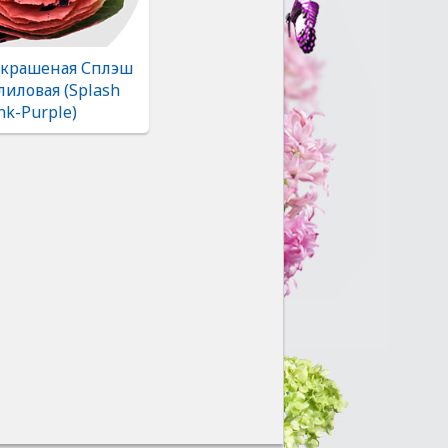
 крашеная Сплэш
лиловая (Splash
nk-Purple)