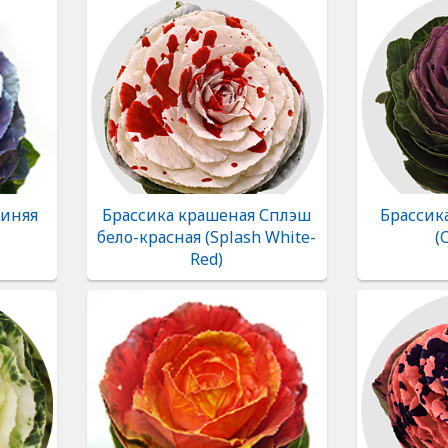
синяя
Брассика крашеная Сплэш
Брассик
бело-красная (Splash White-
(
Red)