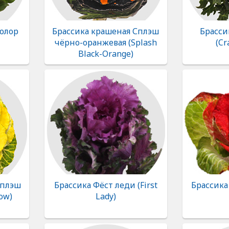
олор
Брассика крашеная Сплэш
Брасси
чёрно-оранжевая (Splash
(Cr
Black-Orange)
Сплэш
Брассика Фёст леди (First
Брассика
ow)
Lady)