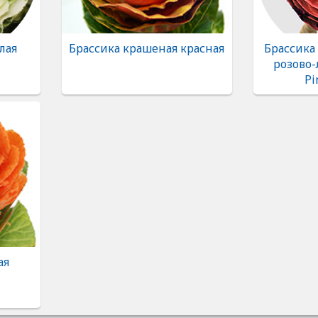
лая
Брассика крашеная красная
Брассика
розово-
Pi
ая