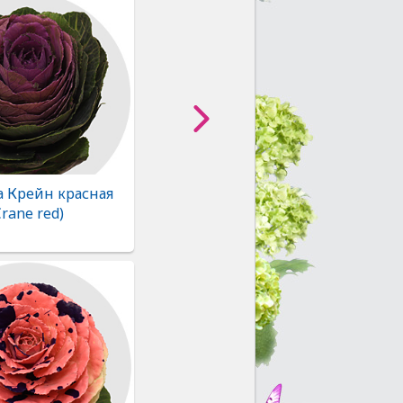
а Крейн красная
Crane red)