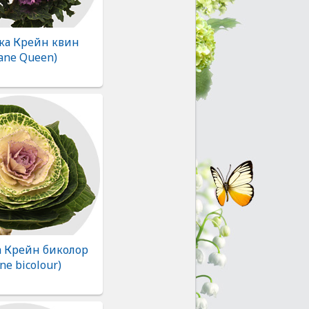
ка Крейн квин
ane Queen)
а Крейн биколор
ne bicolour)