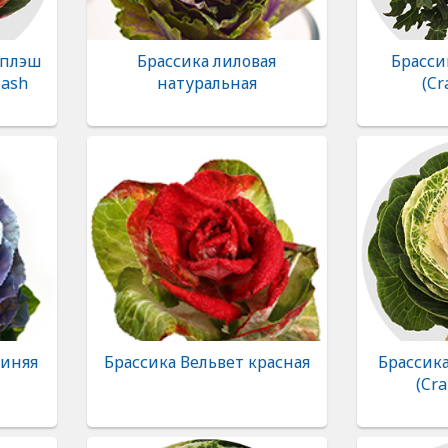
Сплэш
Брассика лиловая
Брасси
lash
натуральная
(Cr
синяя
Брассика Вельвет красная
Брассик
(Cra