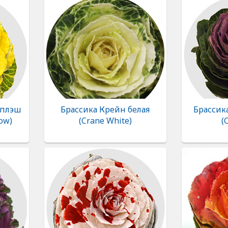
Сплэш
Брассика Крейн белая
Брассик
ow)
(Crane White)
(