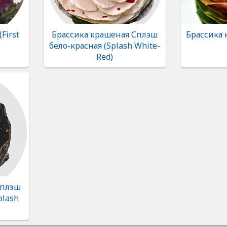
First
Брассика крашеная Сплэш
Брассика 
бело-красная (Splash White-
Red)
Сплэш
plash