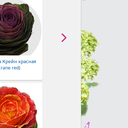
а Крейн красная
Crane red)