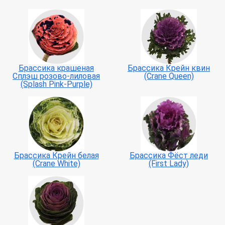
Брассика крашеная
Брассика Крейн квин
Сплэш розово-лиловая
(Crane Queen)
(Splash Pink-Purple)
Брассика Крейн белая
Брассика Фёст леди
(Crane White)
(First Lady)