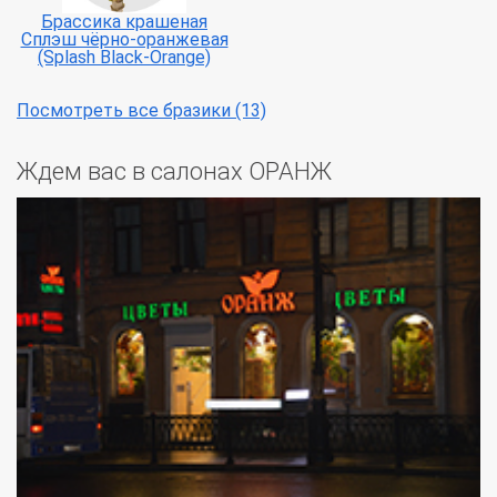
Брассика крашеная
Сплэш чёрно-оранжевая
(Splash Black-Orange)
Посмотреть все бразики (13)
Ждем вас в салонах ОРАНЖ