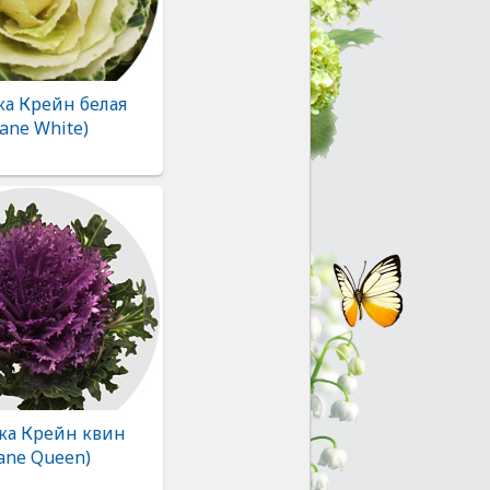
ка Крейн белая
rane White)
ка Крейн квин
ane Queen)