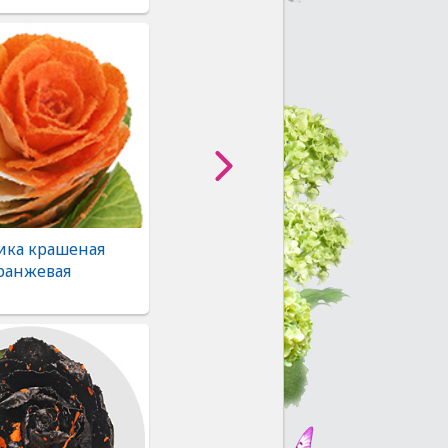
ика крашеная
ранжевая