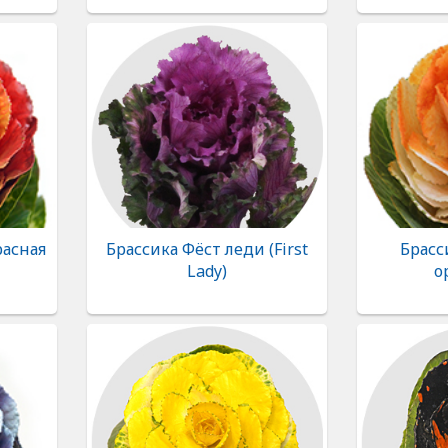
расная
Брассика Фёст леди (First
Брасс
Lady)
о