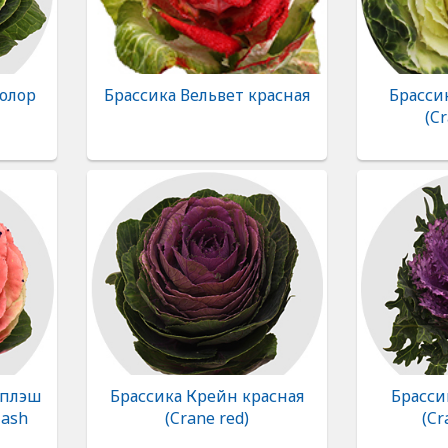
олор
Брассика Вельвет красная
Брасси
(C
Сплэш
Брассика Крейн красная
Брасси
lash
(Crane red)
(Cr