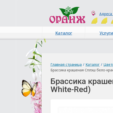
Адреса
Каталог
Услуги
Главная страница
/
Каталог
/
Цвет
Брассика крашеная Сплэш бело-крас
Брассика краше
White-Red)