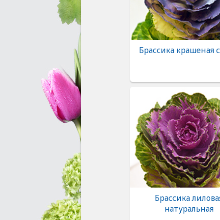
Брассика крашеная 
Брассика лилова
натуральная