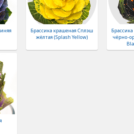
синяя
Брассика крашеная Сплэш
Брассика
жёлтая (Splash Yellow)
чёрно-ор
Bla
я