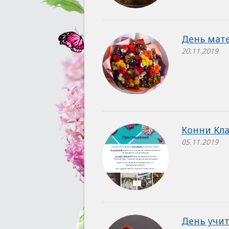
День мате
20.11.2019
Конни Кл
05.11.2019
День учит