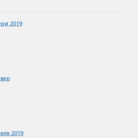
ри 2019
авер
еля 2019