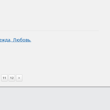
ежда, Любовь.
.
11
12
>