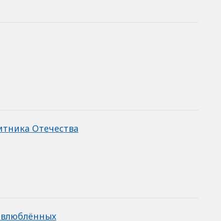
итника Отечества
х влюблённых