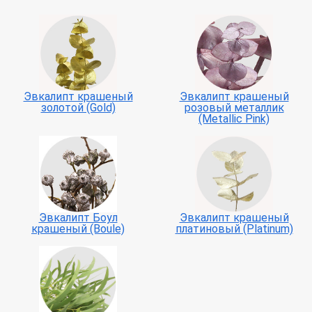
Эвкалипт крашеный
Эвкалипт крашеный
золотой (Gold)
розовый металлик
(Metallic Pink)
Эвкалипт Боул
Эвкалипт крашеный
крашеный (Boule)
платиновый (Platinum)