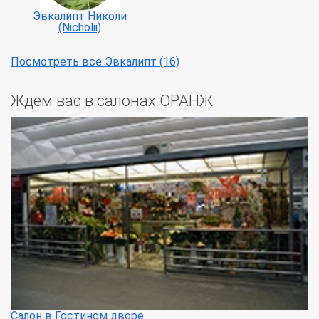
Эвкалипт Николи
(Nicholii)
Посмотреть все Эвкалипт (16)
Ждем вас в салонах ОРАНЖ
Салон в Гостином дворе