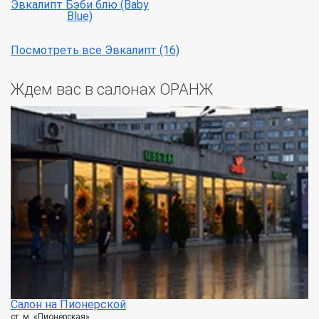
Эвкалипт Бэби блю (Baby
Blue)
Посмотреть все Эвкалипт (16)
Ждем вас в салонах ОРАНЖ
Салон на Пионерской
ст. м. «Пионерская»