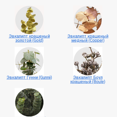
Эвкалипт крашеный
Эвкалипт крашеный
золотой (Gold)
медный (Copper)
Эвкалипт Гунни (Gunnii)
Эвкалипт Боул
крашеный (Boule)