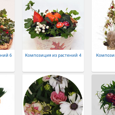
ений 6
Композиция из растений 4
Компози