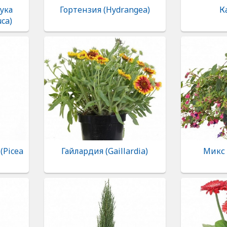
ука
Гортензия (Hydrangea)
К
uca)
(Picea
Гайлардия (Gaillardia)
Микс 