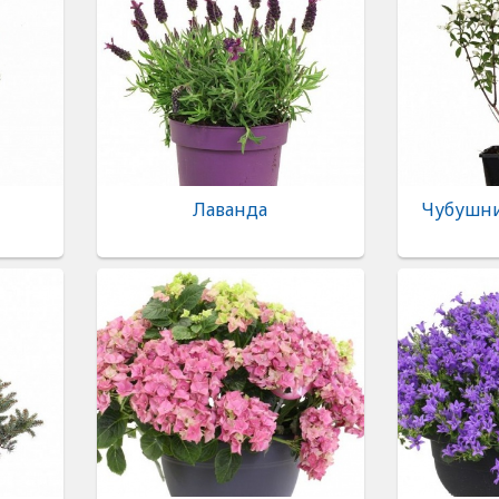
Лаванда
Чубушник