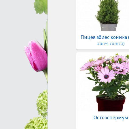
Пицея абиес коника (
abies conica)
Остеоспермум