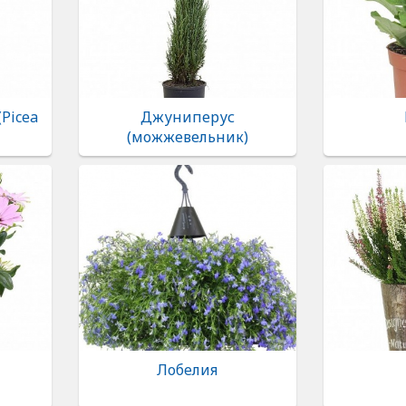
Picea
Джуниперус
(можжевельник)
Лобелия