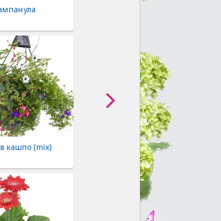
ампанула
в кашпо (mix)