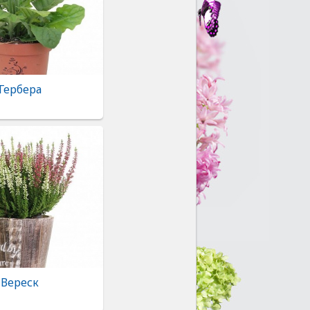
Гербера
Вереск