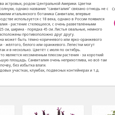
тва астровых, родом Центральной Америки. Цветки
лнухи, однако название "санвиталия" связано отнюдь не с
С
милии итальянского ботаника Санвитали, впервые
одстве используется с 18 века, однако в России появился
алия - растение стелющееся, с очень разветвлёнными
25 см, ширина - порядка 45 см. Листья овальные, немного
расположены противоположно друг другу.
ина может быть тёмно-коричневого или ярко-оранжевого
и - жёлтого, белого или оранжевого. Лепестки могут
так и в несколько. Цветёт с июля по октябрь.
что является несомненным плюсом растения - за короткий
шую площадь. Санвиталия очень неприхотлива, но всё-таи
очву, без избытка влаги.
овых участках, клумбах, подвесных контейнерах и т.д.