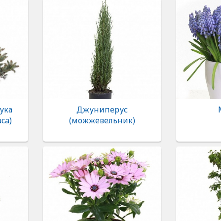
ука
Джуниперус
uca)
(можжевельник)