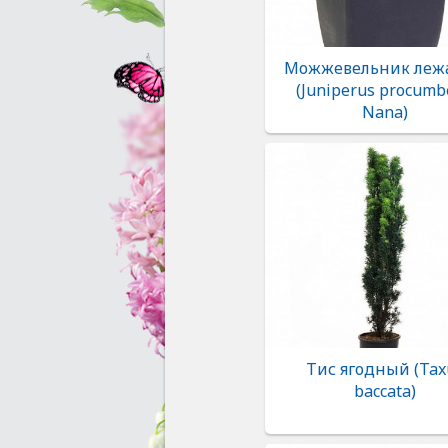
Можжевельник леж
(Juniperus procumb
Nana)
Тис ягодный (Tax
baccata)