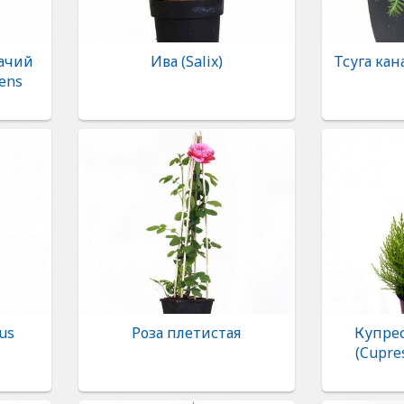
ачий
Ива (Salix)
Тсуга кан
ens
us
Роза плетистая
Купрес
(Cupre