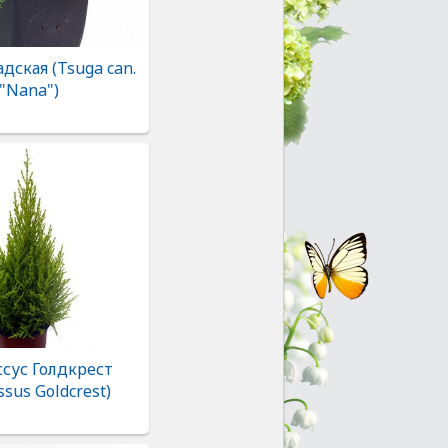
адская (Tsuga can.
"Nana")
сус Голдкрест
ssus Goldcrest)