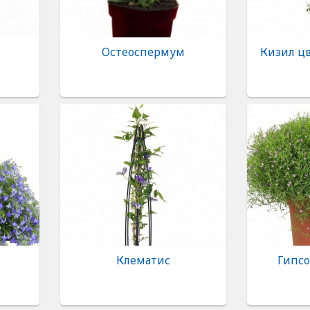
Остеоспермум
Кизил ц
Клематис
Гипсо