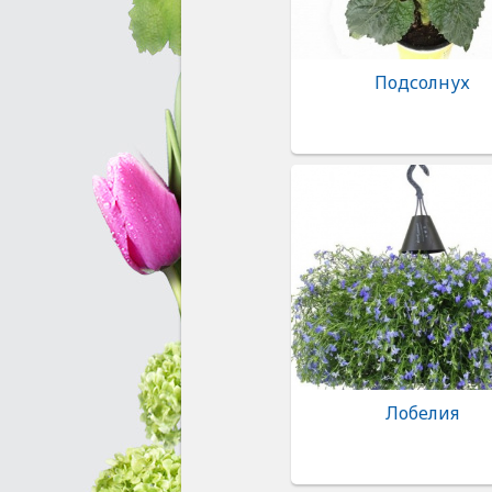
Подсолнух
Лобелия