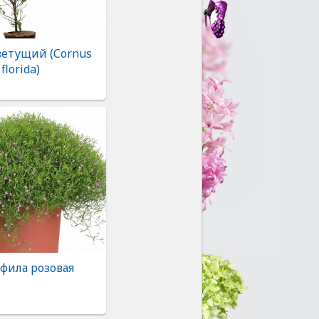
ветущий (Cornus
florida)
фила розовая