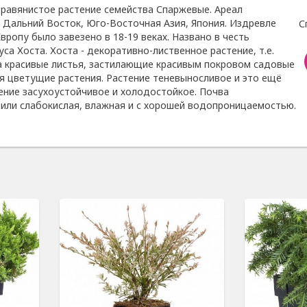
 травянистое растение семейства Спаржевые. Ареал
- Дальний Восток, Юго-Восточная Азия, Япония. Издревле
С
Европу было завезено в 18-19 веках. Названо в честь
са Хоста. Хоста - декоративно-лиственное растение, т.е.
а красивые листья, застилающие красивым покровом садовые
ая цветущие растения. Растение теневыносливое и это ещё
ение засухоустойчивое и холодостойкое. Почва
или слабокислая, влажная и с хорошей водопроницаемостью.