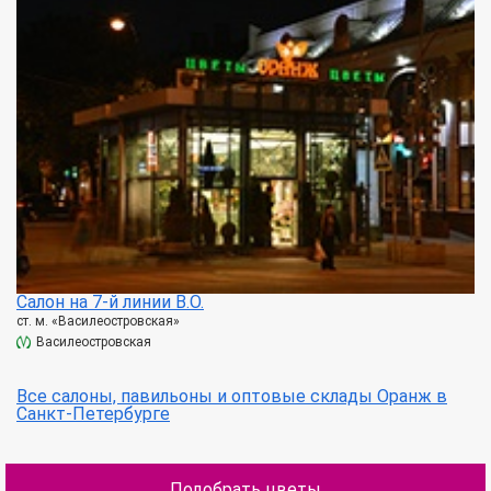
Салон на 7-й линии В.О.
ст. м. «Василеостровская»
Василеостровская
Все салоны, павильоны и оптовые склады Оранж в
Санкт-Петербурге
Подобрать цветы