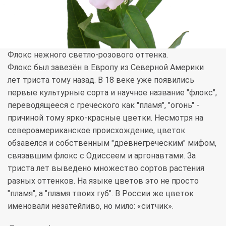
Флокс нежного светло-розового оттенка.
Флокс был завезён в Европу из Северной Америки
лет триста тому назад. В 18 веке уже появились
первые культурные сорта и научное название "флокс",
переводящееся с греческого как "пламя", "огонь" -
причиной тому ярко-красные цветки. Несмотря на
североамериканское происхождение, цветок
обзавёлся и собственным "древнегреческим" мифом,
связавшим флокс с Одиссеем и аргонавтами. За
триста лет выведено множество сортов растения
разных оттенков. На языке цветов это не просто
"пламя", а "пламя твоих губ". В России же цветок
именовали незатейливо, но мило: «ситчик».