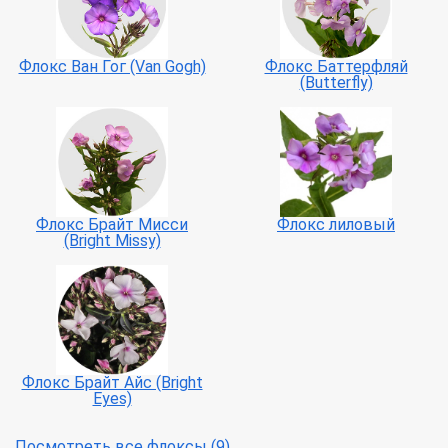
Флокс Ван Гог (Van Gogh)
Флокс Баттерфляй
(Butterfly)
Флокс Брайт Мисси
Флокс лиловый
(Bright Missy)
Флокс Брайт Айс (Bright
Eyes)
Посмотреть все флоксы (9)