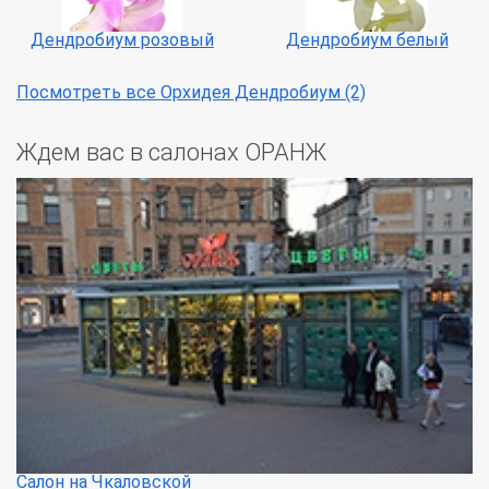
Дендробиум розовый
Дендробиум белый
Посмотреть все Орхидея Дендробиум (2)
Ждем вас в салонах ОРАНЖ
Салон на Чкаловской