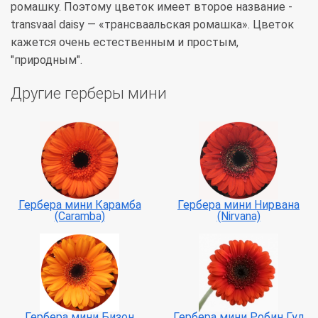
ромашку. Поэтому цветок имеет второе название -
transvaal daisy — «трансваальская ромашка». Цветок
кажется очень естественным и простым,
"природным".
Другие герберы мини
Гербера мини Карамба
Гербера мини Нирвана
(Caramba)
(Nirvana)
Гербера мини Бизон
Гербера мини Робин Гуд