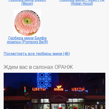
(Bison)
(Robin Hood)
Гербера мини Белфи
помпон (Pomponi Belfi)
Посмотреть все герберы мини (46)
Ждем вас в салонах ОРАНЖ