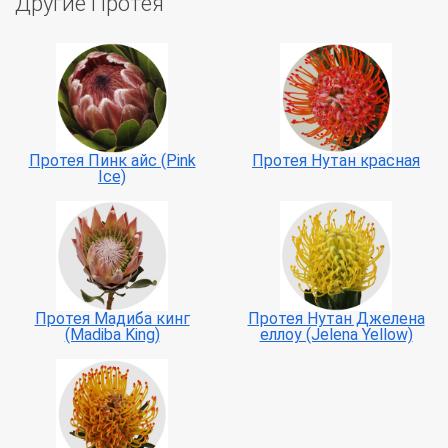
Другие Протея
Протея Пинк айс (Pink
Протея Нутан красная
Ice)
Протея Мадиба кинг
Протея Нутан Джелена
(Madiba King)
еллоу (Jelena Yellow)