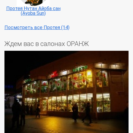
Протея Нутан Айоба сан
(Ayoba Sun)
Посмотреть все Протея (14)
Ждем вас в салонах ОРАНЖ